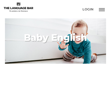
LOGIN
B
a
b
y
E
n
g
l
i
s
h