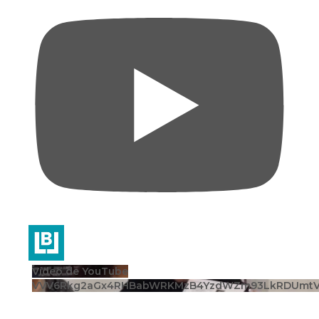
Vídeo de YouTube
VVV6Rkg2aGx4RHBabWRKMzB4YzdWZm93LkRDUmt